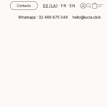
ES (LA)
FR
EN
Contacto
Whatsapp : 32 486 675 349
hello@lucia.click