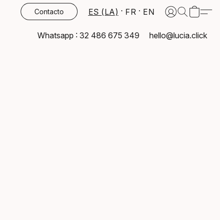
ES (LA)
FR
EN
Contacto
Whatsapp : 32 486 675 349
hello@lucia.click